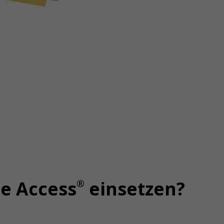
®
ee Access
einsetzen?