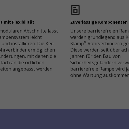
 mit Flexibilität
Zuverlässige Komponenten
modularen Abschnitte lässt
Unsere barrierefreien Ra
Rampensystem leicht
werden grundlegend aus K
und installieren. Die Kee
Klamp
-Rohrverbindern ge
®
ohrverbinder ermöglichen
Diese werden seit über ach
nderungen, mit denen die
Jahren für den Bau von
ach an die örtlichen
Sicherheitsgeländern verwe
eiten angepasst werden
barrierefreie Rampe wird j
ohne Wartung auskommen