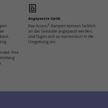
Angepasste Optik
mpen
Kee Access
-Rampen können farblich
®
ee
an das Gebäude angepasst werden,
baut.
und fügen sich so harmonisch in die
tzig
Umgebung ein.
ndet. Ihre
ahrelang
.