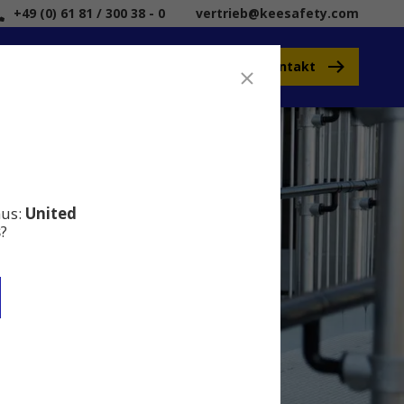
+49 (0) 61 81 / 300 38 - 0
vertrieb@keesafety.com
Kontakt
Kee Safety
aus:
United
s
?