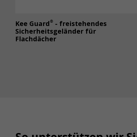
®
Kee Guard
- freistehendes
Sicherheitsgeländer für
Flachdächer
So unterstützen wir S