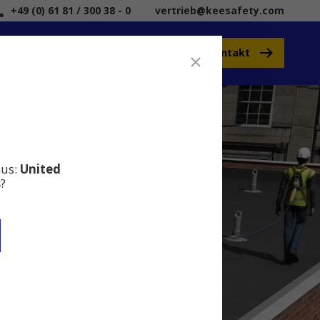
+49 (0) 61 81 / 300 38 - 0
vertrieb@keesafety.com
Kontakt
Kee Safety
aus:
United
s
?