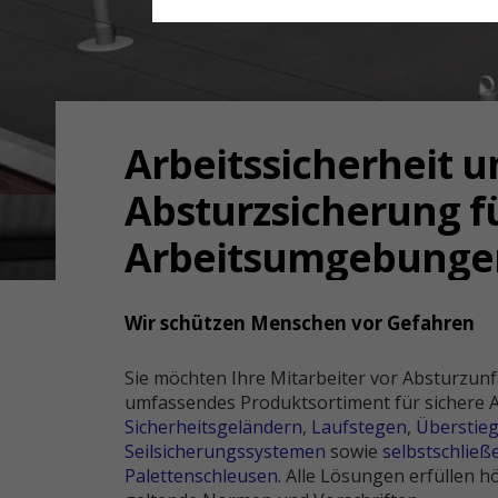
Arbeitssicherheit u
Absturzsicherung f
Arbeitsumgebunge
Wir schützen Menschen vor Gefahren
Sie möchten Ihre Mitarbeiter vor Absturzunfä
umfassendes Produktsortiment für sichere A
Sicherheitsgeländern
,
Laufstegen
,
Überstie
Seilsicherungssystemen
sowie
selbstschließ
Palettenschleusen
. Alle Lösungen erfüllen 