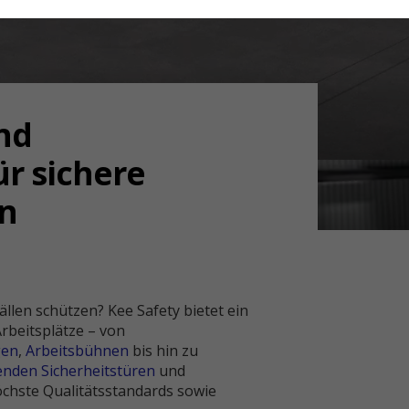
nd
ür sichere
n
llen schützen? Kee Safety bietet ein
rbeitsplätze – von
gen
,
Arbeitsbühnen
bis hin zu
enden Sicherheitstüren
und
höchste Qualitätsstandards sowie