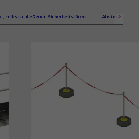
le, selbstschließende Sicherheitstüren
Absturzsicherun