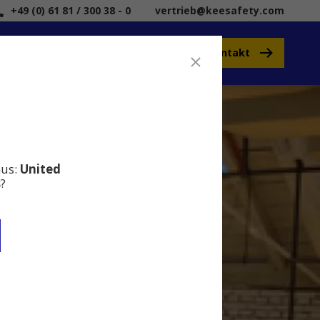
+49 (0) 61 81 / 300 38 - 0
vertrieb@keesafety.com
Kontakt
Kee Safety
aus:
United
s
?