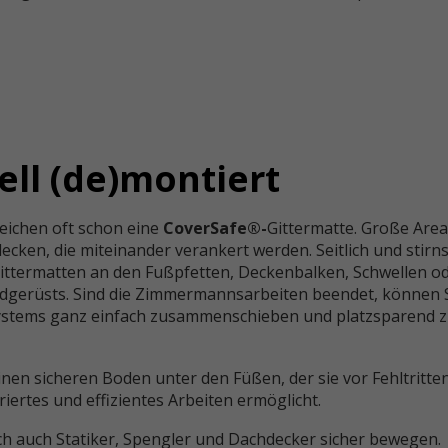
ell (de)montiert
reichen oft schon eine
CoverSafe®-
Gittermatte. Große Are
en, die miteinander verankert werden. Seitlich und stirns
ittermatten an den Fußpfetten, Deckenbalken, Schwellen o
dgerüsts. Sind die Zimmermannsarbeiten beendet, können S
ystems ganz einfach zusammenschieben und platzsparend z
nen sicheren Boden unter den Füßen, der sie vor Fehltritte
iertes und effizientes Arbeiten ermöglicht.
ich auch Statiker, Spengler und Dachdecker sicher bewege