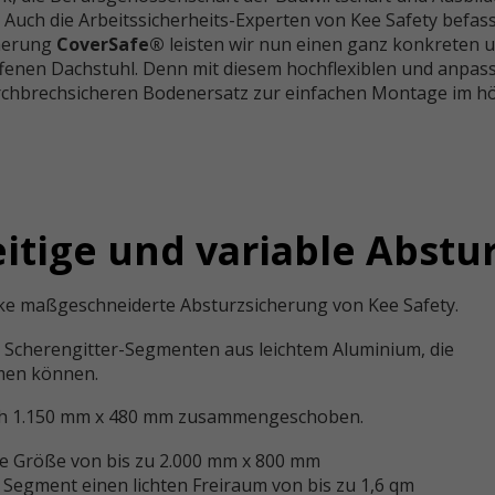
uch die Arbeitssicherheits-Experten von Kee Safety befassen
herung
CoverSafe®
leisten wir nun einen ganz konkreten u
ffenen Dachstuhl. Denn mit diesem hochflexiblen und anpa
urchbrechsicheren Bodenersatz zur einfachen Montage im h
eitige und variable Abst
rke maßgeschneiderte Absturzsicherung von Kee Safety.
n Scherengitter-Segmenten aus leichtem Aluminium, die
men können.
lich 1.150 mm x 480 mm zusammengeschoben.
ine Größe von bis zu 2.000 mm x 800 mm
 Segment einen lichten Freiraum von bis zu 1,6 qm