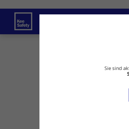
Sicherheitslösungen
Dienstleistung
News zum Thema Absturzsicherung
Sicher u
Sicher und effizi
Sie sind ak
25 Nov. 2022