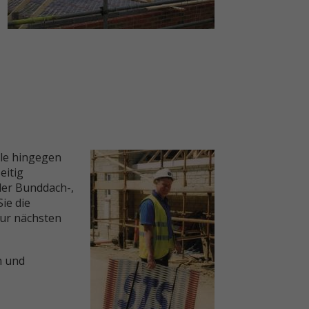
ale hingegen
eitig
der Bunddach-,
ie die
ur nächsten
n und
n.