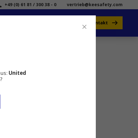
+49 (0) 61 81 / 300 38 - 0
vertrieb@keesafety.com
Kontakt
Kee Safety
hstühlen
aus:
United
s
?
Share