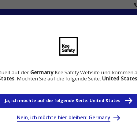
en
Innovation
Wissen Absturzsicherung
Warum 
nd effizient agieren in offenen Dachstühlen
ent agieren in offenen Dac
tuell auf der
Germany
Kee Safety Website und kommen 
States
. Möchten Sie auf die folgende Seite:
United State
Ja, ich möchte auf die folgende Seite: United States
Nein, ich möchte hier bleiben: Germany